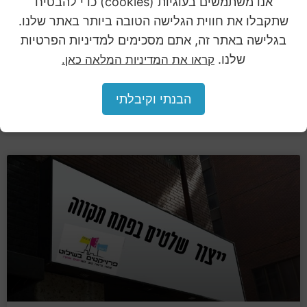
אנו משתמשים בעוגיות (cookies) כדי להבטיח
עיצוב גן ילדים
שתקבלו את חווית הגלישה הטובה ביותר באתר שלנו.
בגלישה באתר זה, אתם מסכימים למדיניות הפרטיות
גן הוא לא רק המקום שבו הילדים שוהים רוב היום, אלא גם אזור שאמור
שלנו.
קראו את המדיניות המלאה כאן.
לעורר בהם השראה, לנסוך בהם תחושת ביטחון ולגרום להם לגלות
יצירתיות.
הבנתי וקיבלתי
קרא עוד »