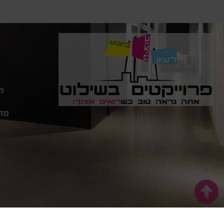
מד
מדב