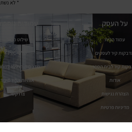
* לא נשתמ
על העסק
עמודים נוספי
עמוד הבית
שילוט מואר
בקות קיר לעסקים
שלטי PVC
קות קיר לבית הספר
מדבקות הצללה לחלונ
אודות
אותיות תלת מימד
הצהרת נגישות
צרו קשר
מדיניות פרטיות