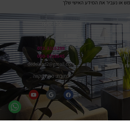
ש או נעביר את המידע האישי שלך
ם
צרו קשר
צרו קשר
072-3316299
050-8718845
dedeland2@gmail.com
ות
כתובת: פתח תקווה