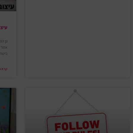
עיצו
גן הו
אזור 
ביטחו
קרא עו