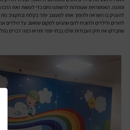
ומהנה. האפשרויות שעומדות לרשותנו היום כדי לעשות זאת הרבה י
להעניק בו השראה ולהפוך אותו למעוצב יותר בקלות ובתקציב נ
להורים ולילדים ולהוכיח להם שהגיעו למקום שחושב על הילדים ועל
שתבדקו את תיק העבודות שלנו בבתי ספר ותראו כמה דברים נפלא