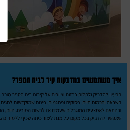
איך משתמשים במדבקות קיר לבית הספר?
הרעיון להדביק ולתלות כרזות וציורים על קירות בית הספר מו
השראה וחכמות חיים, פסוקים ופתגמים, פינות שמוקדשות לחגים או
ובהתאם לאמצעים המוגבלים שעמדו אז לרשות המורים. היום, הו
שאפשר להדביק בכל מקום על מנת ליצור כיתה שכיף ללמוד בה.